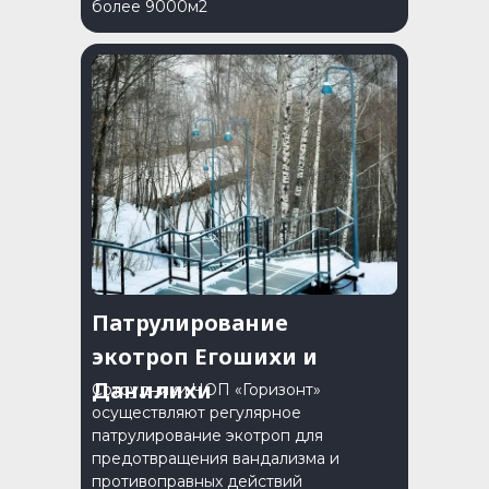
более 9000м2
Патрулирование
экотроп Егошихи и
Данилихи
Сотрудники ЧОП «Горизонт»
осуществляют регулярное
патрулирование экотроп для
предотвращения вандализма и
противоправных действий