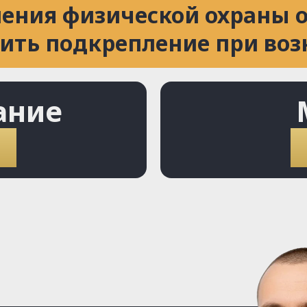
ения физической охраны о
ить подкрепление при во
ание
₽
о