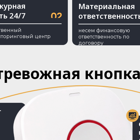
журная
Материальная
ть 24/7
ответственност
твенный
несем финансовую
торинговый центр
ответственность по
договору
тревожная кнопка
т