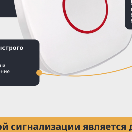
ыстрого
на
ение
ой сигнализации является