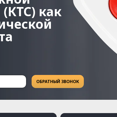
(КТС) как
ической
та
ОБРАТНЫЙ ЗВОНОК