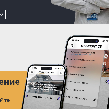
AX
ение
уйте